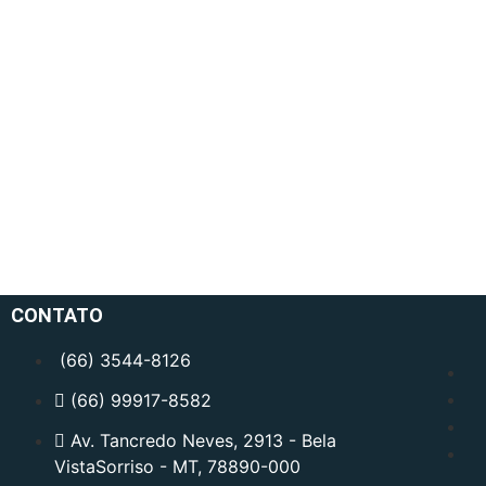
CONTATO
(66) 3544-8126
(66) 99917-8582
Av. Tancredo Neves, 2913 - Bela
VistaSorriso - MT, 78890-000