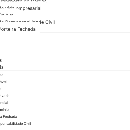
Transporte de Cargas
e vida empresarial
Ônibus
e Responsabilidade Civil
Porteira Fechada
s
is
eta
óvel
a
rivada
ncial
mínio
ra Fechada
ponsabilidade Civil