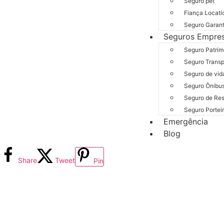
Seguro pet
Fiança Locatí
Seguro Garant
Seguros Empres
Seguro Patrim
Seguro Transp
Seguro de vid
Seguro Ônibu
Seguro de Res
Seguro Portei
Emergência
Blog
Share
Tweet
Pin