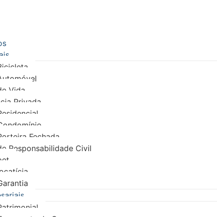
os
ais
icicleta
Automóvel
de Vida
cia Privada
esidencial
Condomínio
Porteira Fechada
e Responsabilidade Civil
pet
ocatícia
Garantia
sariais
atrimonial