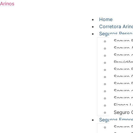
Arinos
Home
Corretora Arin
Seguros Pesso
Seguro B
Seguro 
Seguro 
Previdên
Seguro R
Seguro 
Seguro 
Seguro d
Seguro 
Fiança L
Seguro 
Seguros Empre
Seguro P